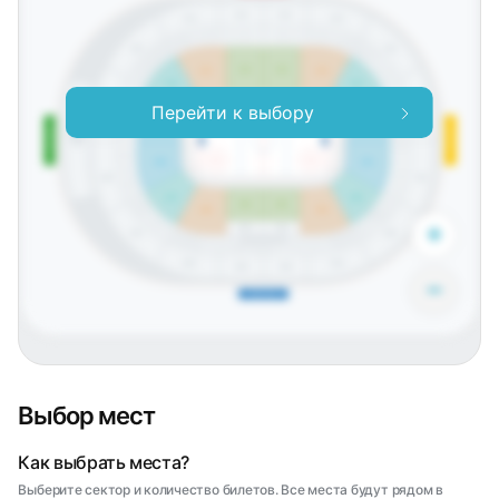
612
613
611
614
542
543
544
541
545
540
546
539
547
538
438
439
440
437
441
548
436
442
537
610
615
435
443
549
536
434
444
433
445
550
535
446
432
534
431
551
447
430
213
533
212
211
214
429
532
448
552
210
215
428
531
427
553
609
616
Перейти к выбору
530
426
209
216
ул. Кузнецовская
ул. Бассейная
Olimpbet
Ресторан, 1 ярус
Ресторан, 2 ярус
Бизнес
529
425
клуб
208
201
424
528
608
601
501
423
527
207
202
422
502
401
205
204
526
421
206
203
503
525
402
420
403
504
524
+
404
419
305
304
505
405
418
607
602
406
523
417
407
506
416
408
415
409
414
413
412
411
410
522
507
521
508
520
509
519
510
518
517
516
515
514
513
512
511
606
603
605
604
−
ТРЦ Питер Радуга
Выбор мест
Как выбрать места?
Выберите сектор и количество билетов. Все места будут рядом в