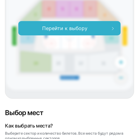
5
6
7
4
3
8
Перейти к выбору
9
2
Северо-западная трибуна
Юго-восточная трибуна
1
10
+
13
14
12
11
−
Северо-восточная трибуна
Выбор мест
Как выбрать места?
Выберите сектор и количество билетов. Все места будут рядом в
одном из выбранных секторов.