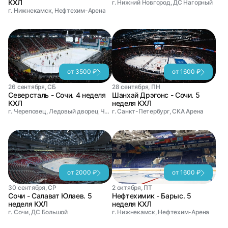
КХЛ
г. Нижний Новгород, ДС Нагорный
г. Нижнекамск, Нефтехим-Арена
от 3500 ₽
от 1600 ₽
26 сентября, СБ
28 сентября, ПН
Северсталь - Сочи. 4 неделя
Шанхай Дрэгонс - Сочи. 5
КХЛ
неделя КХЛ
г. Череповец, Ледовый дворец Череповец
г. Санкт-Петербург, СКА Арена
от 2000 ₽
от 1600 ₽
30 сентября, СР
2 октября, ПТ
Сочи - Салават Юлаев. 5
Нефтехимик - Барыс. 5
неделя КХЛ
неделя КХЛ
г. Сочи, ДС Большой
г. Нижнекамск, Нефтехим-Арена