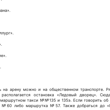
ана».
ллург».
.
е».
.
ть на арену можно и на общественном транспорте. Р
 располагается остановка «Ледовый дворец». Сю
маршрутном такси №№135 и 135э. Если говорить об А
с №60 либо маршрутка №57. Также добраться до 