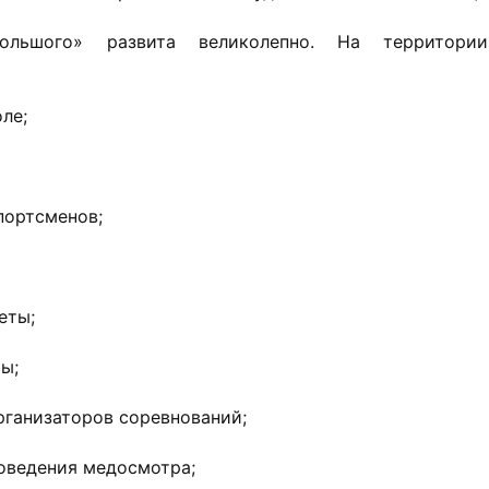
Большого» развита великолепно. На территори
ле;
портсменов;
еты;
ы;
рганизаторов соревнований;
оведения медосмотра;