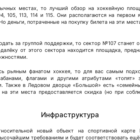
бычных местах, то лучший обзор на хоккейную площ
, 105, 113, 114 и 115. Они располагаются на первом
о деньги, потраченные на покупку билета на эти места
юдать за группой поддержки, то сектор №107 станет
подалёку от этого сектора находится площадка, предн
ожностями.
сь рьяным фанатом хоккея, то для вас самым подх
абанами, флагами и другими атрибутами «топят»
и. Также в Ледовом дворце «Большой» есть «семейны
, на эти места предоставляется скидка (но при соб
Инфраструктура
носительной новый объект на спортивной карте 
высочайшим требованиям и будет соответствовать ещё 