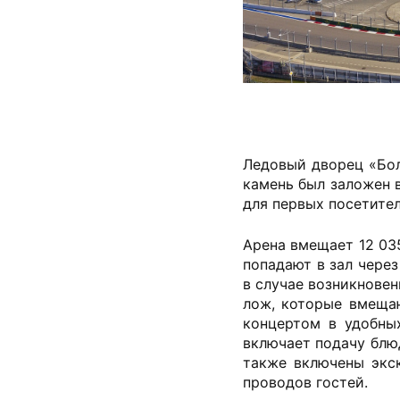
Ледовый дворец «Бол
камень был заложен в
для первых посетите
Арена вмещает 12 035
попадают в зал через
в случае возникнове
лож, которые вмеща
концертом в удобны
включает подачу блюд
также включены экск
проводов гостей.