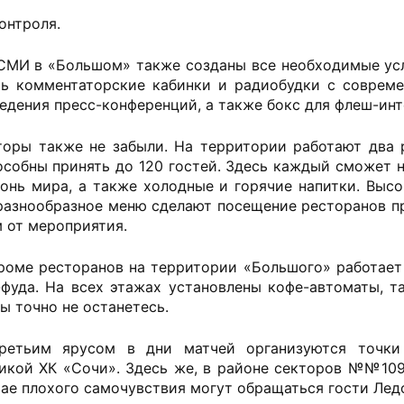
онтроля.
СМИ в «Большом» также созданы все необходимые ус
ть комментаторские кабинки и радиобудки с соврем
едения пресс-конференций, а также бокс для флеш-ин
торы также не забыли. На территории работают два 
собны принять до 120 гостей. Здесь каждый сможет на
онь мира, а также холодные и горячие напитки. Высо
разнообразное меню сделают посещение ресторанов 
м от мероприятия.
Кроме ресторанов на территории «Большого» работает
фуда. На всех этажах установлены кофе-автоматы, та
ы точно не останетесь.
етьим ярусом в дни матчей организуются точки
икой ХК «Сочи». Здесь же, в районе секторов №№109 
чае плохого самочувствия могут обращаться гости Лед