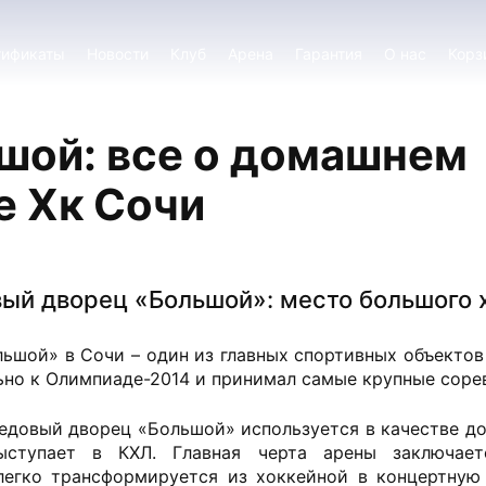
тификаты
Новости
Клуб
Арена
Гарантия
О нас
Корз
шой: все о домашнем
е Хк Сочи
ый дворец «Большой»: место большого 
ьшой» в Сочи – один из главных спортивных объектов
ьно к Олимпиаде-2014 и принимал самые крупные соре
едовый дворец «Большой» используется в качестве д
ыступает в КХЛ. Главная черта арены заключае
легко трансформируется из хоккейной в концертную 