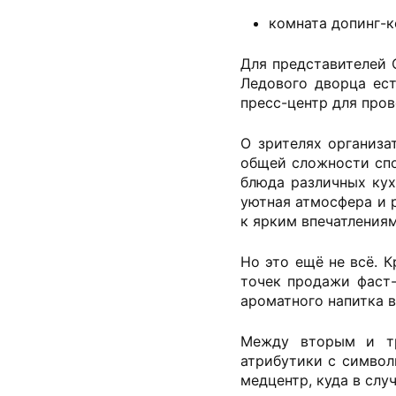
комната допинг-к
Для представителей 
Ледового дворца ес
пресс-центр для пров
О зрителях организа
общей сложности спо
блюда различных кух
уютная атмосфера и 
к ярким впечатления
Но это ещё не всё. 
точек продажи фаст-
ароматного напитка в
Между вторым и тр
атрибутики с символ
медцентр, куда в слу