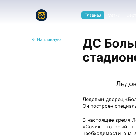
Главная
Матчи
Сер
ДС Боль
←
На главную
стадион
Ледов
Ледовый дворец «Бол
Он построен специал
В настоящее время Л
«Сочи», который в
необходимости она 