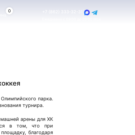
0
+7 (862) 333-32-31
|
ина
Ежедневно с 09:00 до 20:00 Мск
хоккея
 Олимпийского парка.
внования турнира.
омашней арены для ХК
тся в том, что при
площадку, благодаря